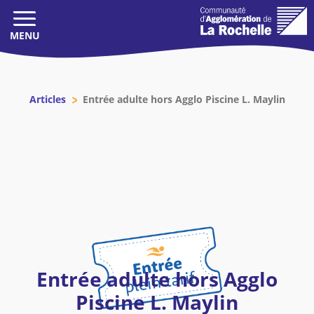
BASCULER
LA
NAVIGATION
Boutique
Articles
Entrée adulte hors Agglo Piscine L. Maylin
Recharge
Réservations
Mon espace
SE CONNECTER
Entrée adulte hors Agglo
Piscine L. Maylin