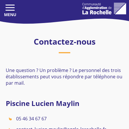
BASCULER
LA
NAVIGATION
Boutique
Contactez-nous
Recharge
Réservations
Mon espace
Une question ? Un problème ? Le personnel des trois
SE CONNECTER
établissements peut vous répondre par téléphone ou
par mail.
Piscine Lucien Maylin
05 46 34 67 67